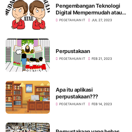
Pengembangan Teknologi
Digital Mempermudah atau
Mempersulit
PEGETAHUAN IT
JUL 27, 2023
Perpustakaan
PEGETAHUAN IT
FEB 21, 2023
Apa itu aplikasi
perpustakaan???
PEGETAHUAN IT
FEB 14, 2023
Perpustakaan yang bebas