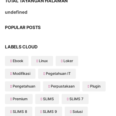
TOTAL TAYANGAN HALAMAN
u
n
d
e
f
i
n
e
d
POPULAR POSTS
LABELS CLOUD
Ebook
Linux
Loker
Modifikasi
Pegetahuan IT
Pengetahuan
Perpustakaan
Plugin
Premium
SLiMS
SLiMS 7
SLIMS 8
SLiMS 9
Solusi