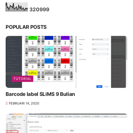
3
2
0
9
9
9
POPULAR POSTS
TUTORIAL
Barcode label SLiMS 9 Bulian
FEBRUARI 14, 2020