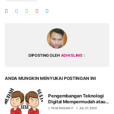
DIPOSTING OLEH
ADHI SLIMS
ANDA MUNGKIN MENYUKAI POSTINGAN INI
Pengembangan Teknologi
Digital Mempermudah atau
Mempersulit
PEGETAHUAN IT
JUL 27, 2023